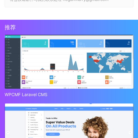
推荐
WPCMF Laravel CMS