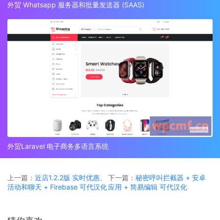
外贸 Whatsapp 服务器和批量发送器 (SAAS)
外贸Laravel 电子商务多语言系统
上一篇：
近店1.2.2版 实时优惠、
下一篇：
秘密呼叫拦截器 + 安卓
活动和聊天 + Firebase 可代汉化
应用 + 简易编辑 可代汉化