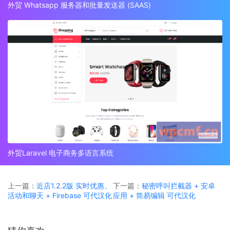
外贸 Whatsapp 服务器和批量发送器 (SAAS)
外贸Laravel 电子商务多语言系统
上一篇：
近店1.2.2版 实时优惠、
下一篇：
秘密呼叫拦截器 + 安卓
活动和聊天 + Firebase 可代汉化
应用 + 简易编辑 可代汉化