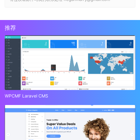
推荐
WPCMF Laravel CMS