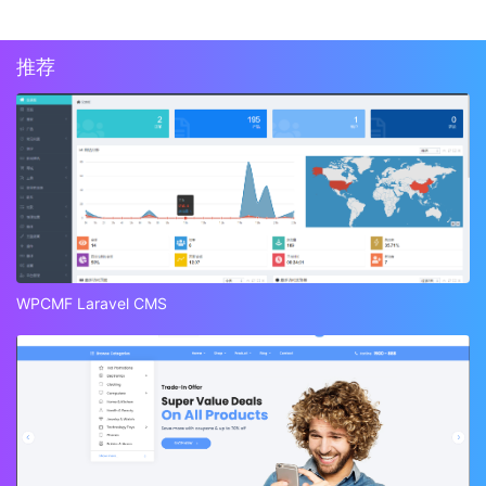
推荐
WPCMF Laravel CMS