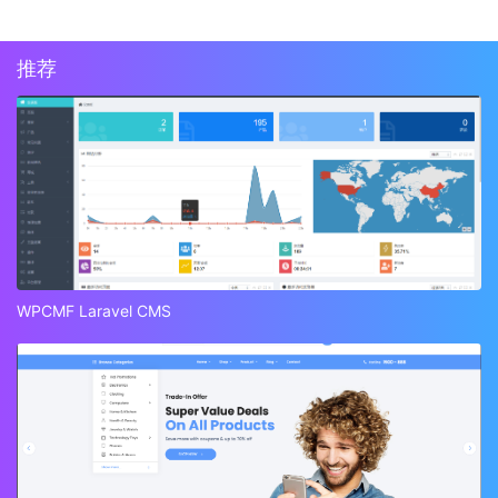
推荐
WPCMF Laravel CMS