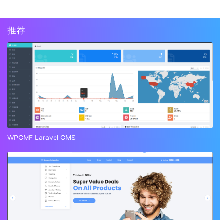
推荐
WPCMF Laravel CMS