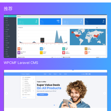
推荐
WPCMF Laravel CMS