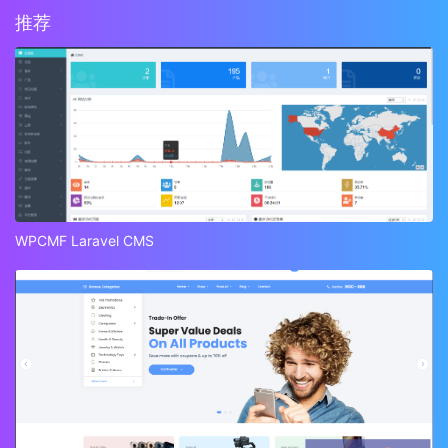
推荐
WPCMF Laravel CMS