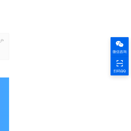
户
，
微信咨询
扫码QQ