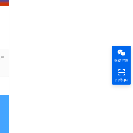
户
微信咨询
，
扫码QQ