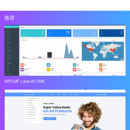
推荐
WPCMF Laravel CMS