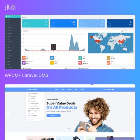
推荐
WPCMF Laravel CMS