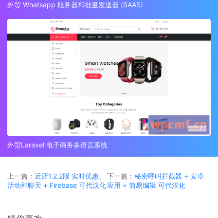
外贸 Whatsapp 服务器和批量发送器 (SAAS)
外贸Laravel 电子商务多语言系统
上一篇：
近店1.2.2版 实时优惠、
下一篇：
秘密呼叫拦截器 + 安卓
活动和聊天 + Firebase 可代汉化
应用 + 简易编辑 可代汉化