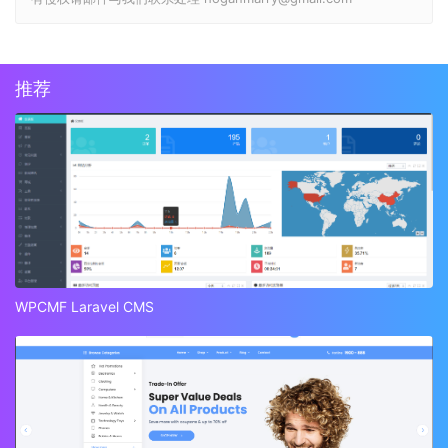
推荐
WPCMF Laravel CMS