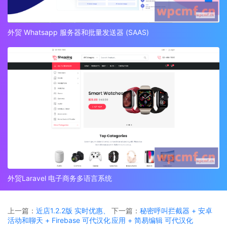
外贸 Whatsapp 服务器和批量发送器 (SAAS)
外贸Laravel 电子商务多语言系统
上一篇：
近店1.2.2版 实时优惠、
下一篇：
秘密呼叫拦截器 + 安卓
活动和聊天 + Firebase 可代汉化
应用 + 简易编辑 可代汉化