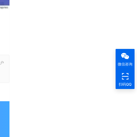
户
微信咨询
，
扫码QQ