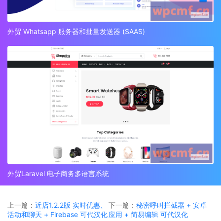
外贸 Whatsapp 服务器和批量发送器 (SAAS)
外贸Laravel 电子商务多语言系统
上一篇：
近店1.2.2版 实时优惠、
下一篇：
秘密呼叫拦截器 + 安卓
活动和聊天 + Firebase 可代汉化
应用 + 简易编辑 可代汉化