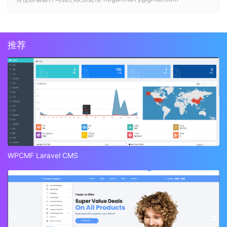
推荐
WPCMF Laravel CMS