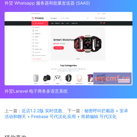
外贸 Whatsapp 服务器和批量发送器 (SAAS)
外贸Laravel 电子商务多语言系统
上一篇：
近店1.2.2版 实时优惠、
下一篇：
秘密呼叫拦截器 + 安卓
活动和聊天 + Firebase 可代汉化
应用 + 简易编辑 可代汉化