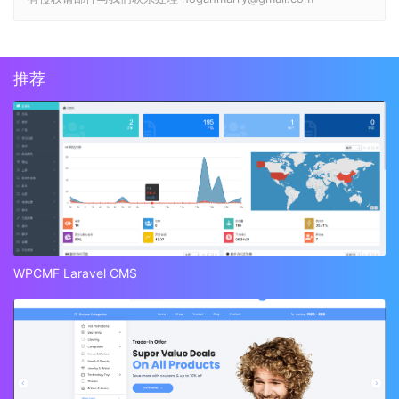
推荐
WPCMF Laravel CMS