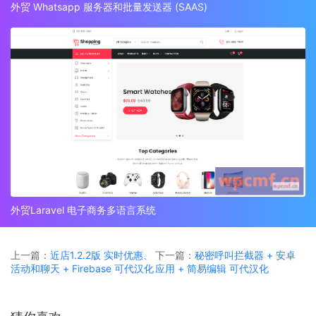
外贸 Whatsapp 服务器和批量发送器 (SAAS)
外贸Laravel 电子商务多语言系统
上一篇：
近店1.2.2版 实时优惠、
下一篇：
秘密呼叫拦截器 + 安卓
活动和聊天 + Firebase 可代汉化
应用 + 简易编辑 可代汉化