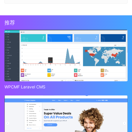
推荐
WPCMF Laravel CMS