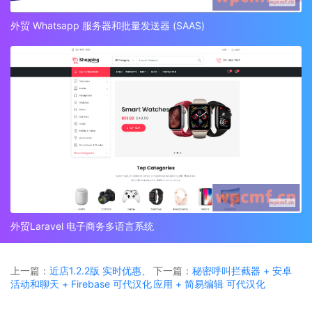
外贸 Whatsapp 服务器和批量发送器 (SAAS)
外贸Laravel 电子商务多语言系统
上一篇：
近店1.2.2版 实时优惠、
下一篇：
秘密呼叫拦截器 + 安卓
活动和聊天 + Firebase 可代汉化
应用 + 简易编辑 可代汉化