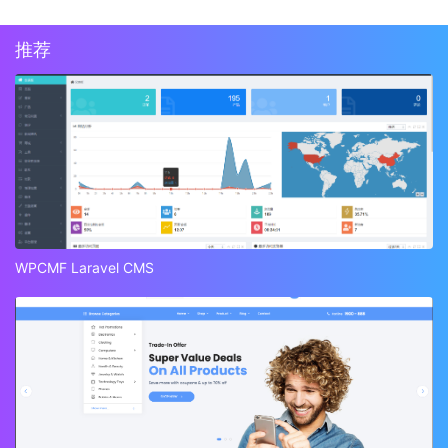
推荐
WPCMF Laravel CMS